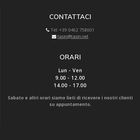
f
f
v
i
i
a
n
n
f
e
e
i
CONTATTACI
s
s
n
t
t
e
r
r
s
Tel: +39 0462 758001
a
a
t
)
)
r
tasin@tasin.net
a
)
ORARI
Lun - Ven
9.00 - 12.00
14.00 - 17.00
Sabato e altri orari siamo lieti di ricevere i nostri clienti
su appuntamento.