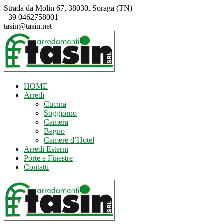
Salta
Strada da Molin 67, 38030, Soraga (TN)
al
+39 0462758001
contenuto
tasin@tasin.net
HOME
Arredi
Cucina
Soggiorno
Camera
Bagno
Camere d’Hotel
Arredi Esterni
Porte e Finestre
Contatti