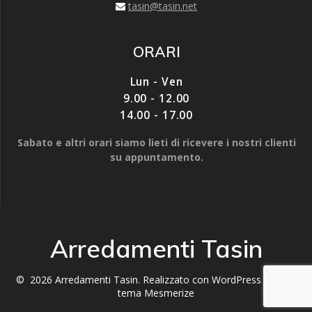
u
u
i
tasin@tasin.net
n
n
n
a
a
u
n
n
n
u
u
a
o
o
n
ORARI
v
v
u
a
a
o
f
f
v
Lun - Ven
i
i
a
n
n
f
9.00 - 12.00
e
e
i
s
s
n
14.00 - 17.00
t
t
e
r
r
s
a
a
t
Sabato e altri orari siamo lieti di ricevere i nostri clienti
)
)
r
a
su appuntamento.
)
Arredamenti Tasin
© 2026 Arredamenti Tasin. Realizzato con WordPress e con il
tema
Mesmerize