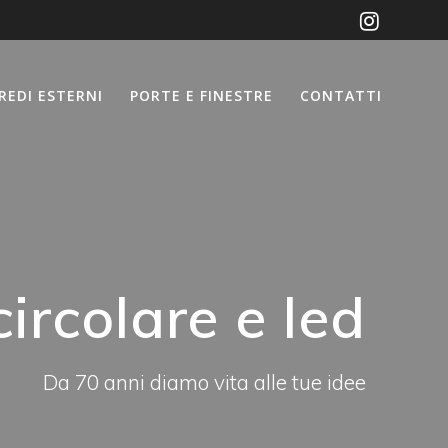
REDI ESTERNI
PORTE E FINESTRE
CONTATTI
circolare e led
Da 70 anni diamo vita alle tue idee