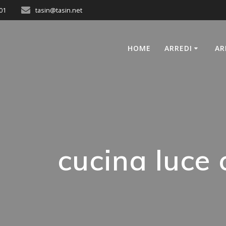
01
tasin@tasin.net
HOME
ARREDI
AR
cucina luce 