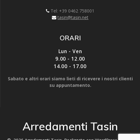
i
i
r
n
n
e
u
u
i
Tel: +39 0462 758001
n
n
n
a
a
u
tasin@tasin.net
n
n
n
u
u
a
o
o
n
v
v
u
ORARI
a
a
o
f
f
v
i
i
a
n
n
f
Lun - Ven
e
e
i
s
s
n
9.00 - 12.00
t
t
e
r
r
s
14.00 - 17.00
a
a
t
)
)
r
a
Sabato e altri orari siamo lieti di ricevere i nostri clienti
)
su appuntamento.
Arredamenti Tasin