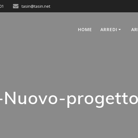
01
tasin@tasin.net
HOME
ARREDI
AR
-Nuovo-progetto