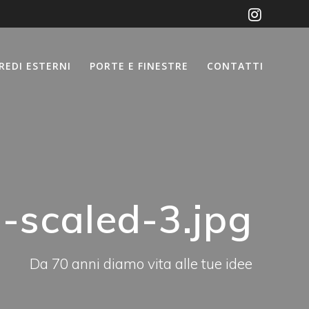
REDI ESTERNI
PORTE E FINESTRE
CONTATTI
-scaled-3.jpg
Da 70 anni diamo vita alle tue idee