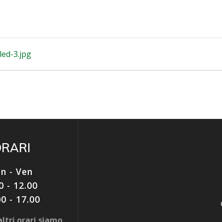
ed-3.jpg
ORARI
n - Ven
0 - 12.00
00 - 17.00
ltri orari siamo