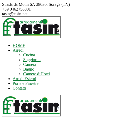
Salta
Strada da Molin 67, 38030, Soraga (TN)
al
+39 0462758001
contenuto
tasin@tasin.net
HOME
Arredi
Cucina
Soggiorno
Camera
Bagno
Camere d’Hotel
Arredi Esterni
Porte e Finestre
Contatti