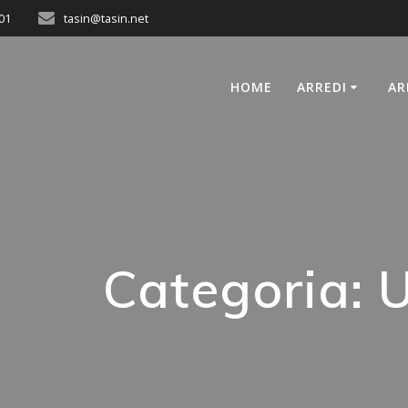
01
tasin@tasin.net
HOME
ARREDI
AR
Categoria:
U