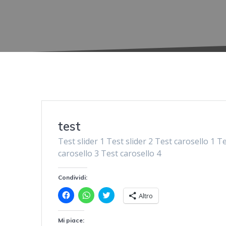
test
Test slider 1 Test slider 2 Test carosello 1 T
carosello 3 Test carosello 4
Condividi:
F
F
F
Altro
a
a
a
i
i
i
c
c
c
l
l
l
Mi piace: