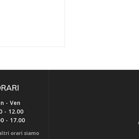
ORARI
n - Ven
0 - 12.00
00 - 17.00
ltri orari siamo